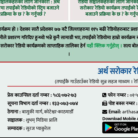
सञ्चालकहरुका लागि जानकारी : अर्थ
रेडियो सञ्चालकहरुका लागि जानकारी
ा तपाईंको रेडियोको स्ट्रिम बजाउने
सरोकार रेडियो कार्यक्रम तपाईंको र
प्रक्रिया के छ ? के गर्नुपर्छ ?
बजाउने प्रक्रिया के छ ? के गर्नुप
कार्यक्रम हो । देशका सातै प्रदेशका ७७ वटै जिल्लाहरुमा ११५ बढी रेडियोहरुबाट प
ामीले प्रशारण गरिदिए हुन्थ्यो भन्ने कुनै सामाग्री भए, तपाईंको रेडियोमा हाम्रो कार्यक
 सरोकार रेडियो कार्यक्रमको साप्ताहिक तालिका हेर्न
यहाँ क्लिक गर्नुहोस् ।
सत्य बोल
।
अर्थ सरोकार रे
(तपाईंकै गाउँठाउँका रेडियो सुन्न सहज माध्यम । रे
प्रेस काउन्सिल दर्ता नम्बर : ५८६-०७२-७३
फोन नम्बर :
०१-५
सूचना विभाग दर्ता नम्बर : १३३-०७३-०७४
पोष्ट बक्स नम्बर :
ठेगाना :
बासुकी मार्ग, कोटेश्वर-काठमाडौँ
Email:
arthas
Download Mobile 
सञ्चालक
: शुभम् मिडिया प्रालि
सम्पादक :
सुरज प्याकुरेल