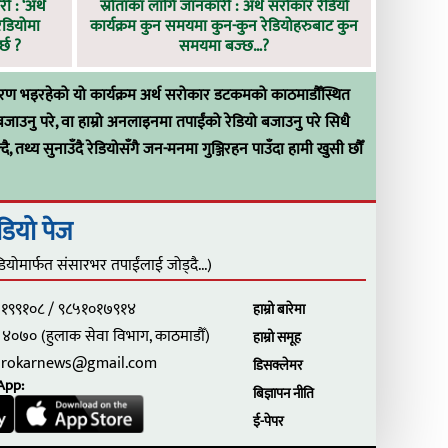
 : ‘अर्थ
स्रोताका लागि जानकारी : अर्थ सरोकार रेडियो
ेडियोमा
कार्यक्रम कुन समयमा कुन-कुन रेडियोहरुबाट कुन
र्छ ?
समयमा बज्छ…?
्रशारण भइरहेको यो कार्यक्रम अर्थ सरोकार डटकमको काठमाडौँस्थित
्रम बजाउनु परे, वा हाम्रो अनलाइनमा तपाईंको रेडियो बजाउनु परे सिधै
्दै, तथ्य सुनाउँदै रेडियोसँगै जन-मनमा गुञ्जिरहन पाउँदा हामी खुसी छौँ
डियो पेज
डियोमार्फत संसारभर तपाईंलाई जोड्दै...)
१९९१०८ / ९८५१०१७९१४
हाम्रो बारेमा
४०७० (हुलाक सेवा विभाग, काठमाडौँ)
हाम्रो समूह
arokarnews@gmail.com
डिसक्लेमर
App:
बिज्ञापन नीति
ई-पेपर